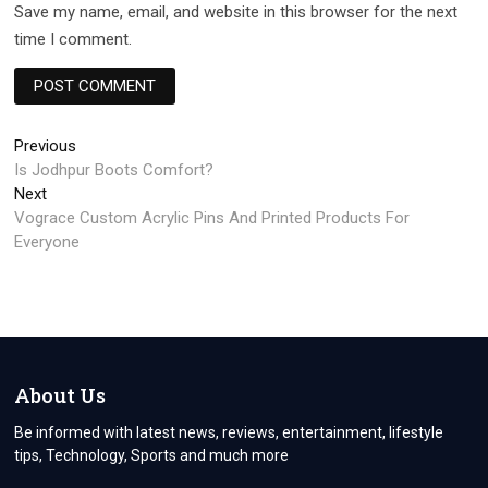
Save my name, email, and website in this browser for the next
time I comment.
Post
Previous
Previous
post:
Is Jodhpur Boots Comfort?
navigation
Next
Next
post:
Vograce Custom Acrylic Pins And Printed Products For
Everyone
About Us
Be informed with latest news, reviews, entertainment, lifestyle
tips, Technology, Sports and much more