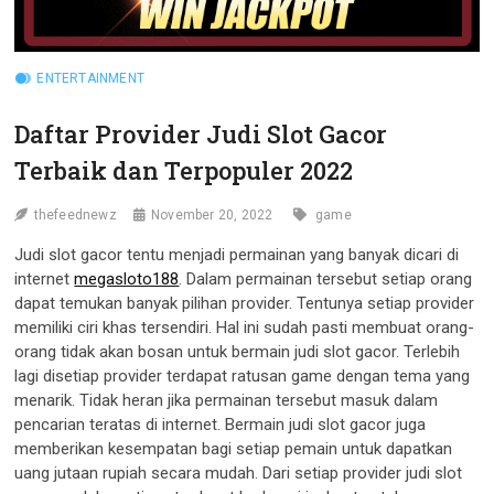
ENTERTAINMENT
Daftar Provider Judi Slot Gacor
Terbaik dan Terpopuler 2022
thefeednewz
November 20, 2022
game
Judi slot gacor tentu menjadi permainan yang banyak dicari di
internet
megasloto188
. Dalam permainan tersebut setiap orang
dapat temukan banyak pilihan provider. Tentunya setiap provider
memiliki ciri khas tersendiri. Hal ini sudah pasti membuat orang-
orang tidak akan bosan untuk bermain judi slot gacor. Terlebih
lagi disetiap provider terdapat ratusan game dengan tema yang
menarik. Tidak heran jika permainan tersebut masuk dalam
pencarian teratas di internet. Bermain judi slot gacor juga
memberikan kesempatan bagi setiap pemain untuk dapatkan
uang jutaan rupiah secara mudah. Dari setiap provider judi slot