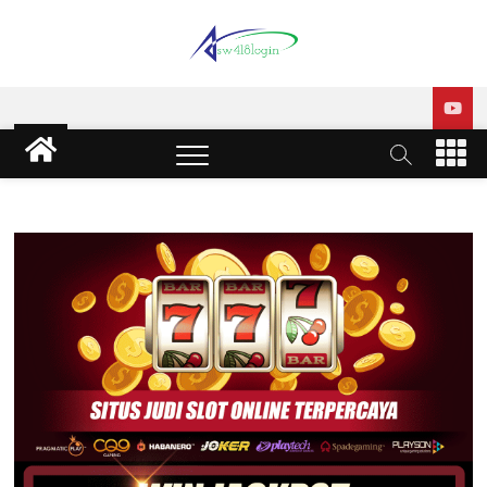
Skip
to
content
sw418 login | sw 418 login
SW418 LOGIN
| sw418 com dashboard
M
e
login
n
u
B
u
t
t
o
n